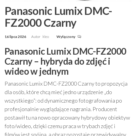
Panasonic Lumix DMC-
FZ2000 Czarny
16 lipca 2026
Autor
kleo
Wyłączony
Panasonic Lumix DMC-FZ2000
Czarny – hybryda do zdjęć i
wideo w jednym
Panasonic Lumix DMC-FZ2000 Czarny to propozycja
dla osób, które chcą mieć jedno urządzenie „do
wszystkiego”: od dynamicznego fotografowania po
profesjonalnie wyglądające nagrania. Producent
postawił tu na nowo opracowany hybrydowy obiektyw
foto/wideo, dzięki czemu praca w trybach zdjęć i
filmów jest spójna, a obraz pozostaje przewidywalny