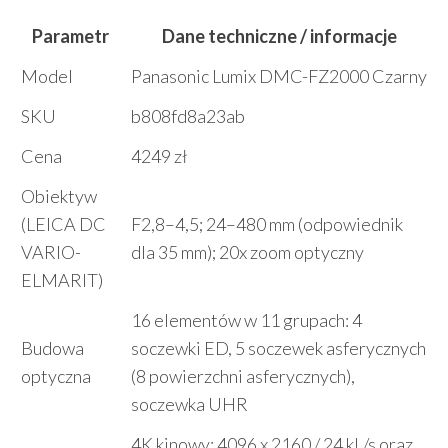
Parametr
Dane techniczne / informacje
Model
Panasonic Lumix DMC-FZ2000 Czarny
SKU
b808fd8a23ab
Cena
4249 zł
Obiektyw
(LEICA DC
F2,8–4,5; 24–480 mm (odpowiednik
VARIO-
dla 35 mm); 20x zoom optyczny
ELMARIT)
16 elementów w 11 grupach: 4
Budowa
soczewki ED, 5 soczewek asferycznych
optyczna
(8 powierzchni asferycznych),
soczewka UHR
4K kinowy: 4096 x 2160 / 24 kl./s oraz