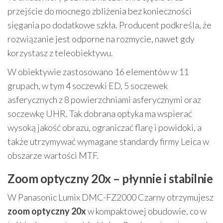
przejście do mocnego zbliżenia bez konieczności
sięgania po dodatkowe szkła. Producent podkreśla, że
rozwiązanie jest odporne na rozmycie, nawet gdy
korzystasz z teleobiektywu.
W obiektywie zastosowano 16 elementów w 11
grupach, w tym 4 soczewki ED, 5 soczewek
asferycznych z 8 powierzchniami asferycznymi oraz
soczewkę UHR. Tak dobrana optyka ma wspierać
wysoką jakość obrazu, ograniczać flarę i powidoki, a
także utrzymywać wymagane standardy firmy Leica w
obszarze wartości MTF.
Zoom optyczny 20x – płynnie i stabilnie
W Panasonic Lumix DMC-FZ2000 Czarny otrzymujesz
zoom optyczny 20x
w kompaktowej obudowie, co w