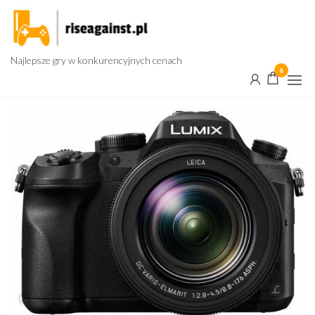
Przejdź
do
treści
Najlepsze gry w konkurencyjnych cenach
0