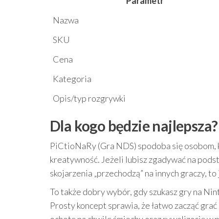
Parametr
Nazwa
SKU
Cena
Kategoria
Opis/typ rozgrywki
Dla kogo będzie najlepsza?
PiCtioNaRy (Gra NDS) spodoba się osobom, któ
kreatywność. Jeżeli lubisz zgadywać na podst
skojarzenia „przechodzą” na innych graczy, to
To także dobry wybór, gdy szukasz gry na Ni
Prosty koncept sprawia, że łatwo zacząć grać