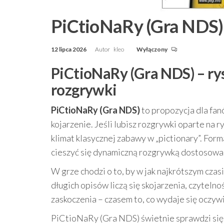
PiCtioNaRy (Gra NDS)
12 lipca 2026
Autor
kleo
Wyłączony
PiCtioNaRy (Gra NDS) – rys
rozgrywki
PiCtioNaRy (Gra NDS)
to propozycja dla fanó
kojarzenie. Jeśli lubisz rozgrywki oparte na 
klimat klasycznej zabawy w „pictionary”. For
cieszyć się dynamiczną rozgrywką dostosowan
W grze chodzi o to, by w jak najkrótszym cza
długich opisów liczą się skojarzenia, czyteln
zaskoczenia – czasem to, co wydaje się oczyw
PiCtioNaRy (Gra NDS) świetnie sprawdzi się 