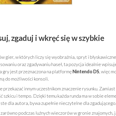
uj, zgaduj i wkręć się w szybkie
w gier, w których liczy się wyobraźnia, spryt i błyskawiczn
rysowaniu oraz zgadywaniu haseł, ta pozycja idealnie wpisuj
ma gry jest przeznaczona na platformę
Nintendo DS
, więc m
ą do możliwości konsoli.
sie przekazać innym uczestnikom znaczenie rysunku. Zamiast
ość szkicu i tempo. Dzięki temu każda runda ma w sobie elem
iste dla autora, bywa zupełnie nieczytelne dla zgadującego
zarówno podczas luźnych wieczorów w gronie znajomych, ja