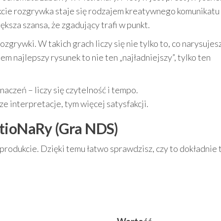
cie rozgrywka staje się rodzajem kreatywnego komunikatu 
ększa szansa, że zgadujący trafi w punkt.
grywki. W takich grach liczy się nie tylko to, co narysujesz
m najlepszy rysunek to nie ten „najładniejszy”, tylko ten
czeń – liczy się czytelność i tempo.
e interpretacje, tym więcej satysfakcji.
CtioNaRy (Gra NDS)
rodukcie. Dzięki temu łatwo sprawdzisz, czy to dokładnie 