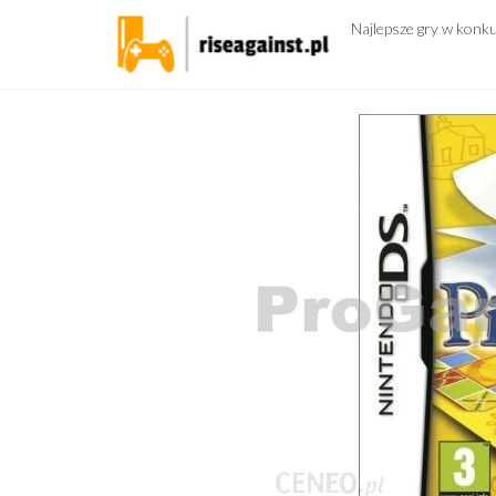
Przejdź
Najlepsze gry w konk
do
treści