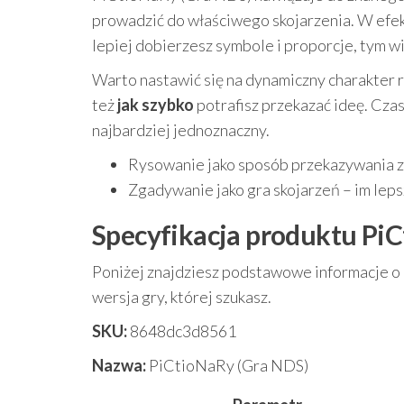
prowadzić do właściwego skojarzenia. W efek
lepiej dobierzesz symbole i proporcje, tym wi
Warto nastawić się na dynamiczny charakter roz
też
jak szybko
potrafisz przekazać ideę. Czase
najbardziej jednoznaczny.
Rysowanie jako sposób przekazywania zna
Zgadywanie jako gra skojarzeń – im lepsz
Specyfikacja produktu Pi
Poniżej znajdziesz podstawowe informacje o p
wersja gry, której szukasz.
SKU:
8648dc3d8561
Nazwa:
PiCtioNaRy (Gra NDS)