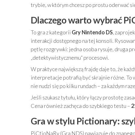
trybie, w którym chcesz po prostu oderwać się
Dlaczego warto wybrać Pi
To gra z kategorii
Gry Nintendo DS
, zaproje
interakcji dostępnego na tej konsoli. Rysowa
pętlę rozgrywki: jedna osoba rysuje, druga pr
„detektywistycznemu” procesowi.
W praktyce największą frajdę daje to, że każd
interpretacje potrafią być skrajnie różne. T
nie nudzi się po kilku rundach – za każdym r
Jeśli szukasz tytułu, który łączy prostotę zasa
Cena również zachęca do szybkiego testu –
2
Gra w stylu Pictionary: sz
PiCtioNaRy (Gra NDS) nawiązuje do znanego 