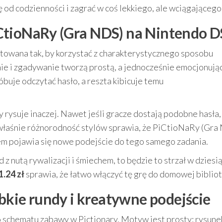
 od codzienności i zagrać w coś lekkiego, ale wciągającego
CtioNaRy (Gra NDS) na Nintendo D
ktowana tak, by korzystać z charakterystycznego sposobu
nie i zgadywanie tworzą prostą, a jednocześnie emocjonują
óbuje odczytać hasło, a reszta kibicuje temu
y rysuje inaczej. Nawet jeśli gracze dostają podobne hasła,
o właśnie różnorodność stylów sprawia, że PiCtioNaRy (Gra
azem pojawia się nowe podejście do tego samego zadania.
d z nutą rywalizacji i śmiechem, to będzie to strzał w dziesią
1.24 zł
sprawia, że łatwo włączyć tę grę do domowej bibliot
ybkie rundy i kreatywne podejście
schematu zabawy w Pictionary. Motyw jest prosty: rysune