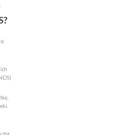
.
S?
cą
 ich
 NDS)
tkę.
eki.
k ma