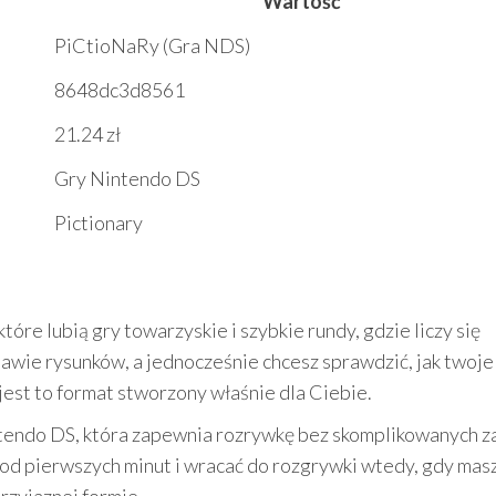
Wartość
PiCtioNaRy (Gra NDS)
8648dc3d8561
21.24 zł
Gry Nintendo DS
Pictionary
re lubią gry towarzyskie i szybkie rundy, gdzie liczy się
awie rysunków, a jednocześnie chcesz sprawdzić, jak twoje
 jest to format stworzony właśnie dla Ciebie.
ntendo DS, która zapewnia rozrywkę bez skomplikowanych z
 od pierwszych minut i wracać do rozgrywki wtedy, gdy mas