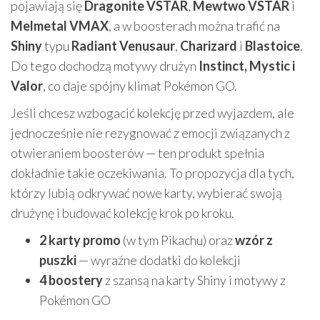
pojawiają się
Dragonite VSTAR
,
Mewtwo VSTAR
i
Melmetal VMAX
, a w boosterach można trafić na
Shiny
typu
Radiant Venusaur
,
Charizard
i
Blastoice
.
Do tego dochodzą motywy drużyn
Instinct, Mystic i
Valor
, co daje spójny klimat Pokémon GO.
Jeśli chcesz wzbogacić kolekcję przed wyjazdem, ale
jednocześnie nie rezygnować z emocji związanych z
otwieraniem boosterów — ten produkt spełnia
dokładnie takie oczekiwania. To propozycja dla tych,
którzy lubią odkrywać nowe karty, wybierać swoją
drużynę i budować kolekcję krok po kroku.
2 karty promo
(w tym Pikachu) oraz
wzór z
puszki
— wyraźne dodatki do kolekcji
4 boostery
z szansą na karty Shiny i motywy z
Pokémon GO