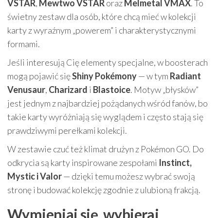
VSTAR
,
Mewtwo VSTAR
oraz
Melmetal VMAX
. To
świetny zestaw dla osób, które chcą mieć w kolekcji
karty z wyraźnym „powerem” i charakterystycznymi
formami.
Jeśli interesują Cię elementy specjalne, w boosterach
mogą pojawić się
Shiny Pokémony
— w tym
Radiant
Venusaur
,
Charizard
i
Blastoice
. Motyw „błysków”
jest jednym z najbardziej pożądanych wśród fanów, bo
takie karty wyróżniają się wyglądem i często stają się
prawdziwymi perełkami kolekcji.
W zestawie czuć też klimat drużyn z Pokémon GO. Do
odkrycia są karty inspirowane zespołami
Instinct,
Mystic i Valor
— dzięki temu możesz wybrać swoją
stronę i budować kolekcję zgodnie z ulubioną frakcją.
Wymieniaj się, wybieraj