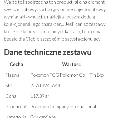
Warto też spojrzeć na ten produkt jako na element
szerszej zabawy: kod do gry online daje dodatkowy
wymiar aktywności, a naklejka i puszka dodają
kolekcjonerskiego charakteru. Jeśli cenisz zestawy,
które nie kończą się na samych kartach, ten format
będzie dla Ciebie szczególnie satysfakcjonujący.
Dane techniczne zestawu
Cecha
Wartość
Nazwa
Pokemon TCG Pokemon Go – Tin Box
SKU
2a7cbf94d644
Cena
117.39 zł
Producent
Pokemon Company International
Kategoria
Gry karciane