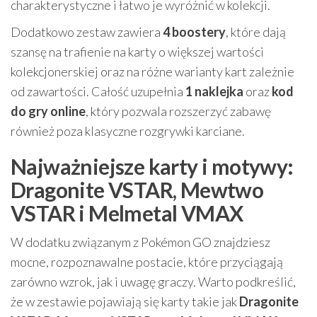
charakterystyczne i łatwo je wyróżnić w kolekcji.
Dodatkowo zestaw zawiera
4 boostery
, które dają
szansę na trafienie na karty o większej wartości
kolekcjonerskiej oraz na różne warianty kart zależnie
od zawartości. Całość uzupełnia
1 naklejka
oraz
kod
do gry online
, który pozwala rozszerzyć zabawę
również poza klasyczne rozgrywki karciane.
Najważniejsze karty i motywy:
Dragonite VSTAR, Mewtwo
VSTAR i Melmetal VMAX
W dodatku związanym z Pokémon GO znajdziesz
mocne, rozpoznawalne postacie, które przyciągają
zarówno wzrok, jak i uwagę graczy. Warto podkreślić,
że w zestawie pojawiają się karty takie jak
Dragonite