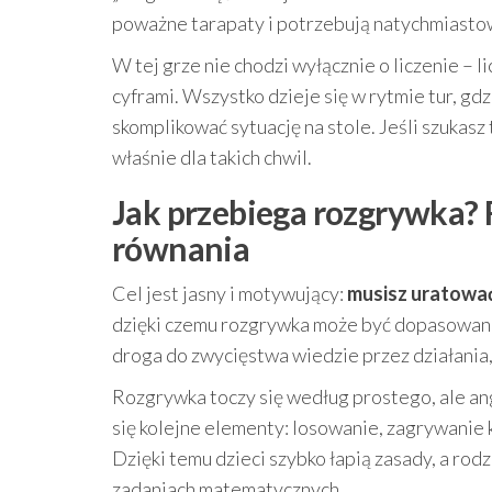
poważne tarapaty i potrzebują natychmiasto
W tej grze nie chodzi wyłącznie o liczenie – l
cyframi. Wszystko dzieje się w rytmie tur, g
skomplikować sytuację na stole. Jeśli szukasz 
właśnie dla takich chwil.
Jak przebiega rozgrywka? 
równania
Cel jest jasny i motywujący:
musisz uratować
dzięki czemu rozgrywka może być dopasowana d
droga do zwycięstwa wiedzie przez działania,
Rozgrywka toczy się według prostego, ale an
się kolejne elementy: losowanie, zagrywanie ka
Dzięki temu dzieci szybko łapią zasady, a ro
zadaniach matematycznych.