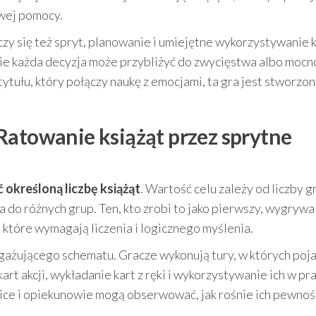
wej pomocy.
iczy się też spryt, planowanie i umiejętne wykorzystywanie k
dzie każda decyzja może przybliżyć do zwycięstwa albo mocn
tytułu, który połączy naukę z emocjami, ta gra jest stworzo
Ratowanie książąt przez sprytne
 określoną liczbę książąt
. Wartość celu zależy od liczby g
o różnych grup. Ten, kto zrobi to jako pierwszy, wygrywa 
 które wymagają liczenia i logicznego myślenia.
gażującego schematu. Gracze wykonują tury, w których poj
rt akcji, wykładanie kart z ręki i wykorzystywanie ich w pr
dzice i opiekunowie mogą obserwować, jak rośnie ich pewnoś