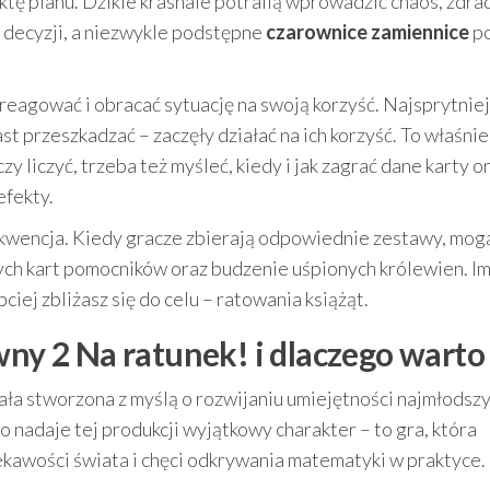
ktę planu. Dzikie krasnale potrafią wprowadzić chaos, zdra
 decyzji, a niezwykle podstępne
czarownice zamiennice
po
reagować i obracać sytuację na swoją korzyść. Najsprytniej
ast przeszkadzać – zaczęły działać na ich korzyść. To właśnie
y liczyć, trzeba też myśleć, kiedy i jak zagrać dane karty or
efekty.
sekwencja. Kiedy gracze zbierają odpowiednie zestawy, mog
ych kart pomocników oraz budzenie uśpionych królewien. Im
iej zbliżasz się do celu – ratowania książąt.
wny 2 Na ratunek! i dlaczego warto
ała stworzona z myślą o rozwijaniu umiejętności najmłodszy
co nadaje tej produkcji wyjątkowy charakter – to gra, która
iekawości świata i chęci odkrywania matematyki w praktyce.