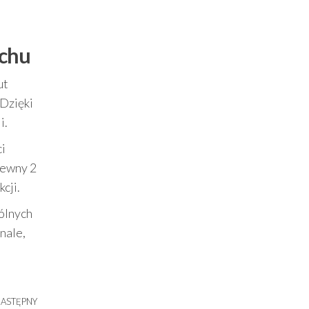
uchu
ut
 Dzięki
i.
ci
lewny 2
cji.
ólnych
nale,
ASTĘPNY
Następny