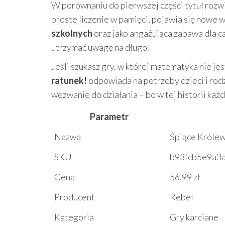
W porównaniu do pierwszej części tytuł rozw
proste liczenie w pamięci, pojawia się nowe 
szkolnych
oraz jako angażująca zabawa dla ca
utrzymać uwagę na długo.
Jeśli szukasz gry, w której matematyka nie jes
ratunek!
odpowiada na potrzeby dzieci i rodz
wezwanie do działania – bo w tej historii każ
Parametr
Nazwa
Śpiące Królew
SKU
b93fcb5e9a3
Cena
56.99 zł
Producent
Rebel
Kategoria
Gry karciane