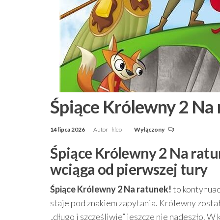
Śpiące Królewny 2 Na 
14 lipca 2026
Autor
kleo
Wyłączony
Śpiące Królewny 2 Na ratu
wciąga od pierwszej tury
Śpiące Królewny 2 Na ratunek!
to kontynuac
staje pod znakiem zapytania. Królewny został
„długo i szczęśliwie” jeszcze nie nadeszło. W 