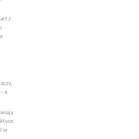
art z
o
na
raczy,
– a
awiają
aktyce.
ć w