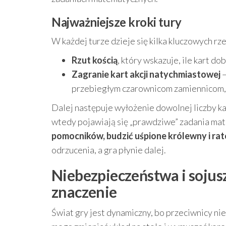
Najważniejsze kroki tury
W każdej turze dzieje się kilka kluczowych rze
Rzut kością
, który wskazuje, ile kart do
Zagranie kart akcji natychmiastowej
–
przebiegłym czarownicom zamiennicom, 
Dalej następuje wyłożenie dowolnej liczby kar
wtedy pojawiają się „prawdziwe” zadania ma
pomocników, budzić uśpione królewny i ra
odrzucenia, a gra płynie dalej.
Niebezpieczeństwa i sojusz
znaczenie
Świat gry jest dynamiczny, bo przeciwnicy nie