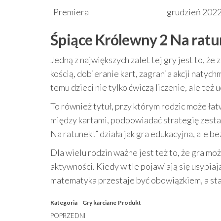
Premiera
grudzień 202
Śpiące Królewny 2 Na ratu
Jedną z największych zalet tej gry jest to, ż
kością, dobieranie kart, zagrania akcji natych
temu dzieci nie tylko ćwiczą liczenie, ale te
To również tytuł, przy którym rodzic może ła
między kartami, podpowiadać strategię zesta
Na ratunek!” działa jak gra edukacyjna, ale be
Dla wielu rodzin ważne jest też to, że gra m
aktywności. Kiedy w tle pojawiają się usypiaj
matematyka przestaje być obowiązkiem, a staj
Kategoria
Gry karciane
Produkt
Nawigacja
Poprzedni
POPRZEDNI