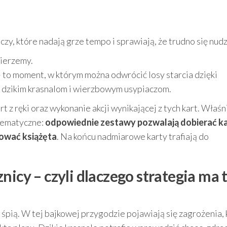
czy, które nadają grze tempo i sprawiają, że trudno się nudz
bierzemy.
 to moment, w którym można odwrócić losy starcia dzięki
dzikim krasnalom i wierzbowym usypiaczom.
t z ręki oraz wykonanie akcji wynikającej z tych kart. Właśn
tematyczne:
odpowiednie zestawy pozwalają dobierać k
tować książęta
. Na końcu nadmiarowe karty trafiają do
nicy – czyli dlaczego strategia ma 
 śpią. W tej bajkowej przygodzie pojawiają się zagrożenia,