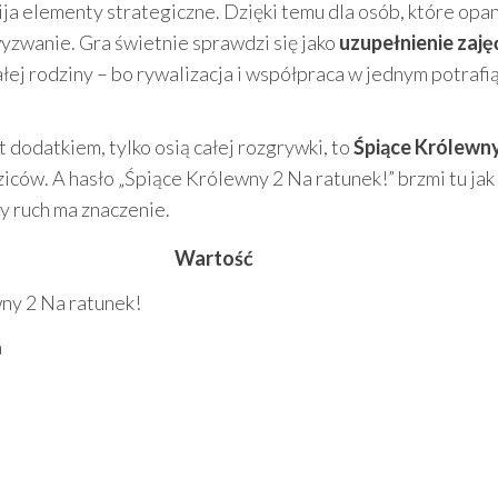
ija elementy strategiczne. Dzięki temu dla osób, które op
wyzwanie. Gra świetnie sprawdzi się jako
uzupełnienie zaję
łej rodziny – bo rywalizacja i współpraca w jednym potrafi
t dodatkiem, tylko osią całej rozgrywki, to
Śpiące Królewny
iców. A hasło „Śpiące Królewny 2 Na ratunek!” brzmi tu jak
dy ruch ma znaczenie.
Wartość
ny 2 Na ratunek!
a