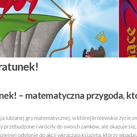
ratunek!
nek! – matematyczna przygoda, kt
ja lubianej gry matematycznej, w której królewskie życie 
y przebudzone i wróciły do swoich zamków, ale okazuje się,
kolejnej odsłonie do akcji wkraczają książęta, którzy wpadaj