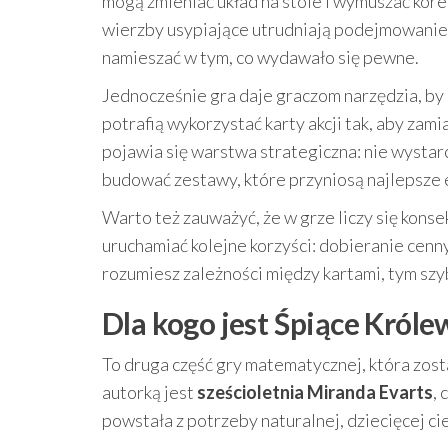
mogą zmieniać układ na stole i wymuszać kore
wierzby usypiające utrudniają podejmowanie
namieszać w tym, co wydawało się pewne.
Jednocześnie gra daje graczom narzędzia, by 
potrafią wykorzystać karty akcji tak, aby zami
pojawia się warstwa strategiczna: nie wystarcz
budować zestawy, które przyniosą najlepsze 
Warto też zauważyć, że w grze liczy się kon
uruchamiać kolejne korzyści: dobieranie cenn
rozumiesz zależności między kartami, tym szybc
Dla kogo jest Śpiące Króle
To druga część gry matematycznej, która zost
autorką jest
sześcioletnia Miranda Evarts
, 
powstała z potrzeby naturalnej, dziecięcej c