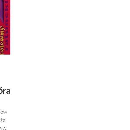
óra
znów
 że
ą w