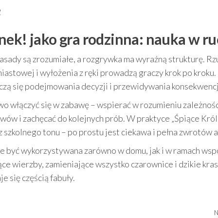
2
nek! jako gra rodzinna: nauka w r
e zasady są zrozumiałe, a rozgrywka ma wyraźną strukturę. Rz
miastowej i wyłożenia z ręki prowadzą graczy krok po kroku.
ż uczą się podejmowania decyzji i przewidywania konsekwencj
two włączyć się w zabawę – wspierać w rozumieniu zależnoś
wów i zachęcać do kolejnych prób. W praktyce „Śpiące Kró
z szkolnego tonu – po prostu jest ciekawa i pełna zwrotów ak
oże być wykorzystywana zarówno w domu, jak i w ramach wsp
ące wierzby, zamieniające wszystko czarownice i dzikie kras
e się częścią fabuły.
N