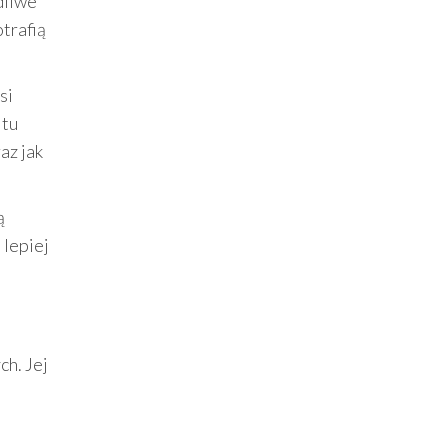
dliwe
trafią
si
 tu
az jak
ą
 lepiej
ch. Jej