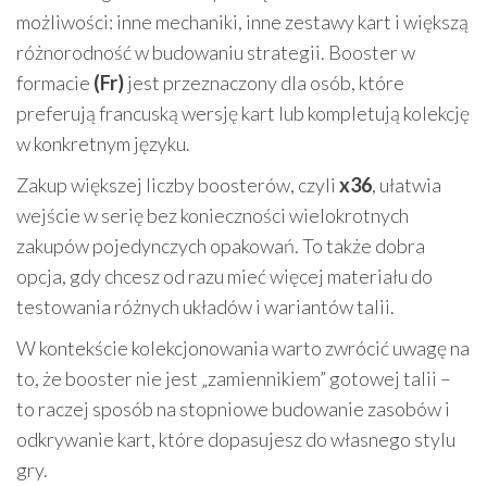
możliwości: inne mechaniki, inne zestawy kart i większą
różnorodność w budowaniu strategii. Booster w
formacie
(Fr)
jest przeznaczony dla osób, które
preferują francuską wersję kart lub kompletują kolekcję
w konkretnym języku.
Zakup większej liczby boosterów, czyli
x36
, ułatwia
wejście w serię bez konieczności wielokrotnych
zakupów pojedynczych opakowań. To także dobra
opcja, gdy chcesz od razu mieć więcej materiału do
testowania różnych układów i wariantów talii.
W kontekście kolekcjonowania warto zwrócić uwagę na
to, że booster nie jest „zamiennikiem” gotowej talii –
to raczej sposób na stopniowe budowanie zasobów i
odkrywanie kart, które dopasujesz do własnego stylu
gry.