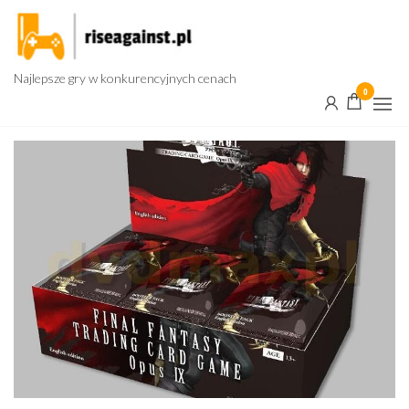
Przejdź
do
treści
Najlepsze gry w konkurencyjnych cenach
0