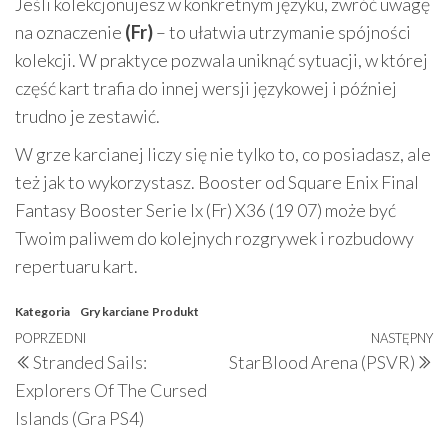
Jeśli kolekcjonujesz w konkretnym języku, zwróć uwagę
na oznaczenie
(Fr)
– to ułatwia utrzymanie spójności
kolekcji. W praktyce pozwala uniknąć sytuacji, w której
część kart trafia do innej wersji językowej i później
trudno je zestawić.
W grze karcianej liczy się nie tylko to, co posiadasz, ale
też jak to wykorzystasz. Booster od Square Enix Final
Fantasy Booster Serie Ix (Fr) X36 (19 07) może być
Twoim paliwem do kolejnych rozgrywek i rozbudowy
repertuaru kart.
Kategoria
Gry karciane
Produkt
Nawigacja
Poprzedni
POPRZEDNI
NASTĘPNY
N
Stranded Sails:
StarBlood Arena (PSVR)
wpisu
wpis
w
Explorers Of The Cursed
Islands (Gra PS4)