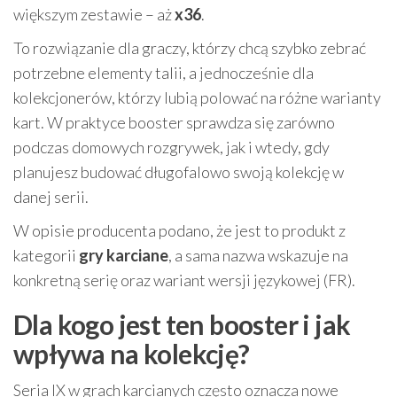
większym zestawie – aż
x36
.
To rozwiązanie dla graczy, którzy chcą szybko zebrać
potrzebne elementy talii, a jednocześnie dla
kolekcjonerów, którzy lubią polować na różne warianty
kart. W praktyce booster sprawdza się zarówno
podczas domowych rozgrywek, jak i wtedy, gdy
planujesz budować długofalowo swoją kolekcję w
danej serii.
W opisie producenta podano, że jest to produkt z
kategorii
gry karciane
, a sama nazwa wskazuje na
konkretną serię oraz wariant wersji językowej (FR).
Dla kogo jest ten booster i jak
wpływa na kolekcję?
Seria IX w grach karcianych często oznacza nowe