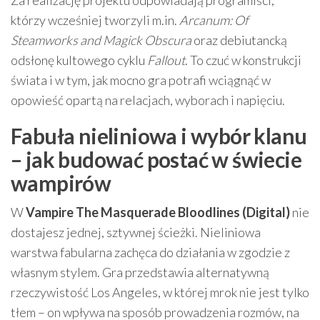
Za realizację projektu odpowiadają programiści,
którzy wcześniej tworzyli m.in.
Arcanum: Of
Steamworks and Magick Obscura
oraz debiutancką
odsłonę kultowego cyklu
Fallout
. To czuć w konstrukcji
świata i w tym, jak mocno gra potrafi wciągnąć w
opowieść opartą na relacjach, wyborach i napięciu.
Fabuła nieliniowa i wybór klanu
– jak budować postać w świecie
wampirów
W
Vampire The Masquerade Bloodlines (Digital)
nie
dostajesz jednej, sztywnej ścieżki. Nieliniowa
warstwa fabularna zachęca do działania w zgodzie z
własnym stylem. Gra przedstawia alternatywną
rzeczywistość Los Angeles, w której mrok nie jest tylko
tłem – on wpływa na sposób prowadzenia rozmów, na