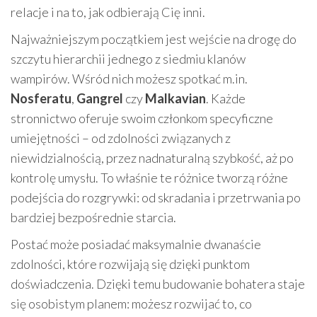
relacje i na to, jak odbierają Cię inni.
Najważniejszym początkiem jest wejście na drogę do
szczytu hierarchii jednego z siedmiu klanów
wampirów. Wśród nich możesz spotkać m.in.
Nosferatu
,
Gangrel
czy
Malkavian
. Każde
stronnictwo oferuje swoim członkom specyficzne
umiejętności – od zdolności związanych z
niewidzialnością, przez nadnaturalną szybkość, aż po
kontrolę umysłu. To właśnie te różnice tworzą różne
podejścia do rozgrywki: od skradania i przetrwania po
bardziej bezpośrednie starcia.
Postać może posiadać maksymalnie dwanaście
zdolności, które rozwijają się dzięki punktom
doświadczenia. Dzięki temu budowanie bohatera staje
się osobistym planem: możesz rozwijać to, co