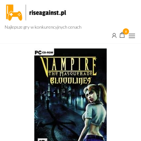
Przejdź
do
treści
Najlepsze gry w konkurencyjnych cenach
0