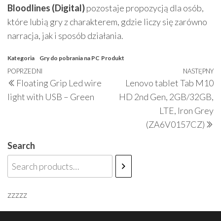
Bloodlines (Digital)
pozostaje propozycją dla osób,
które lubią gry z charakterem, gdzie liczy się zarówno
narracja, jak i sposób działania.
Kategoria
Gry do pobrania na PC
Produkt
Nawigacja
Poprzedni
POPRZEDNI
NASTĘPNY
N
Floating Grip Led wire
Lenovo tablet Tab M10
wpisu
wpis
w
light with USB – Green
HD 2nd Gen, 2GB/32GB,
LTE, Iron Grey
(ZA6V0157CZ)
Search
zzzzz