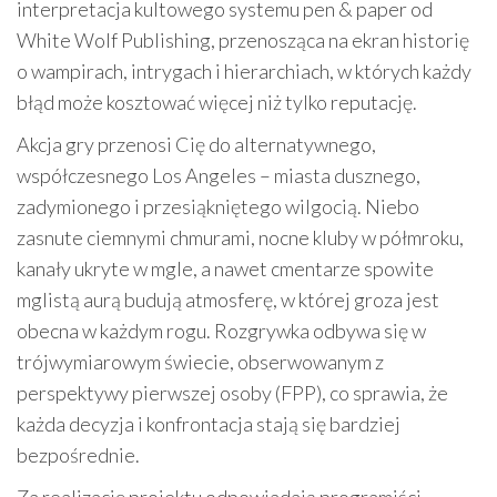
interpretacja kultowego systemu pen & paper od
White Wolf Publishing, przenosząca na ekran historię
o wampirach, intrygach i hierarchiach, w których każdy
błąd może kosztować więcej niż tylko reputację.
Akcja gry przenosi Cię do alternatywnego,
współczesnego Los Angeles – miasta dusznego,
zadymionego i przesiąkniętego wilgocią. Niebo
zasnute ciemnymi chmurami, nocne kluby w półmroku,
kanały ukryte w mgle, a nawet cmentarze spowite
mglistą aurą budują atmosferę, w której groza jest
obecna w każdym rogu. Rozgrywka odbywa się w
trójwymiarowym świecie, obserwowanym z
perspektywy pierwszej osoby (FPP), co sprawia, że
każda decyzja i konfrontacja stają się bardziej
bezpośrednie.