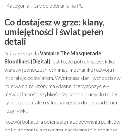
Kategoria
Gry do pobrania na PC
Co dostajesz w grze: klany,
umiejętności i świat pełen
detali
Największą siłą
Vampire The Masquerade
Bloodlines (Digital)
jest to, że potrafi łączyć kilka
warstw jednocześnie: klimat, mechanikę rozwoju i
interakcje ze światem. Wybierasz klan i wchodzisz w
rolę wampira, który ma własne predyspozycje –
niewidzialność, szybkość czy kontrola umysłu to nie
tylko ozdoba, ale realne narzędzia do prowadzenia
rozgrywki.
Rozwój bohatera opiera się na zdobywaniu punktów
doświadczenia, a maksymalnie dwanaście zdolności