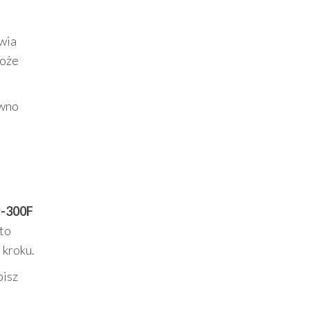
awia
może
ówno
-300F
 to
 kroku.
bisz