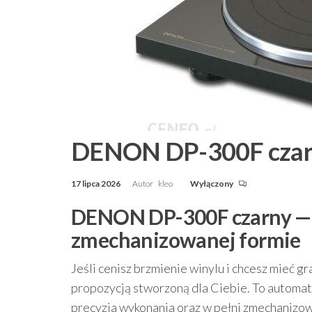
DENON DP-300F czar
17 lipca 2026
Autor
kleo
Wyłączony
DENON DP-300F czarny — 
zmechanizowanej formie
Jeśli cenisz brzmienie winylu i chcesz mieć gr
propozycją stworzoną dla Ciebie. To automa
precyzja wykonania oraz w pełni zmechanizow