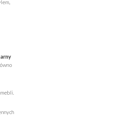
ylem,
arny
arówno
 mebli.
iennych