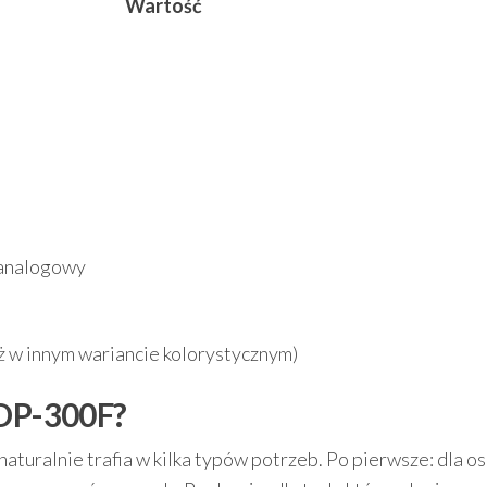
Wartość
analogowy
 w innym wariancie kolorystycznym)
 DP-300F?
naturalnie trafia w kilka typów potrzeb. Po pierwsze: dla o