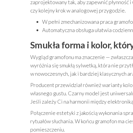
zaprojektowany tak, aby zapewnić płynność i 
czy kolejny krok w analogowej przygodzie.
W pełni zmechanizowana praca gramofon
Automatyczna obsługa ułatwia codzienne 
Smukła forma i kolor, któr
Wygląd gramofonu ma znaczenie — zwłaszcza 
wyróżnia się smukłą sylwetką, która nie przy
w nowoczesnych, jak i bardziej klasycznych ar
Producent przewidział również warianty kol
własnego gustu. Czarny model jest uniwersal
Jeśli zależy Ci na harmonii między elektronik
Połączenie estetyki z jakością wykonania sp
rytuałów słuchania. W końcu gramofon ma cies
pomieszczeniu.