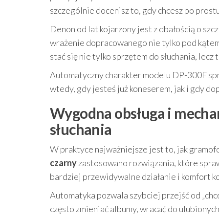
szczególnie docenisz to, gdy chcesz po prostu
Denon od lat kojarzony jest z dbałością o sz
wrażenie dopracowanego nie tylko pod kątem 
stać się nie tylko sprzętem do słuchania, lec
Automatyczny charakter modelu DP-300F spra
wtedy, gdy jesteś już koneserem, jak i gdy d
Wygodna obsługa i mechan
słuchania
W praktyce najważniejsze jest to, jak gramo
czarny
zastosowano rozwiązania, które spraw
bardziej przewidywalne działanie i komfort k
Automatyka pozwala szybciej przejść od „chcę 
często zmieniać albumy, wracać do ulubionyc