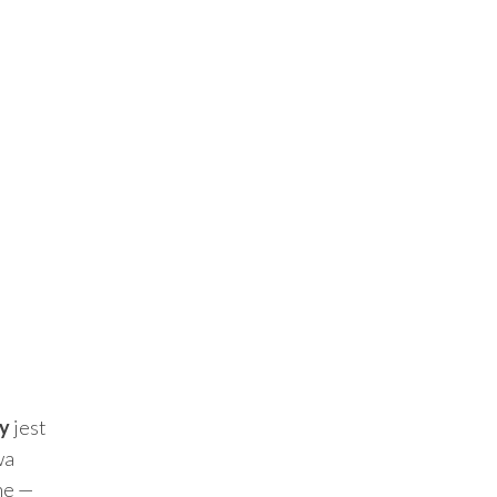
y
jest
wa
ne —