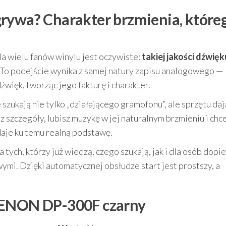
rywa? Charakter brzmienia, które
a wielu fanów winylu jest oczywiste:
takiej jakości dźwięk
 To podejście wynika z samej natury zapisu analogowego —
dźwięk, tworząc jego fakturę i charakter.
szukają nie tylko „działającego gramofonu”, ale sprzętu da
sz szczegóły, lubisz muzykę w jej naturalnym brzmieniu i chc
aje ku temu realną podstawę.
ych, którzy już wiedzą, czego szukają, jak i dla osób dopi
mi. Dzięki automatycznej obsłudze start jest prostszy, a
 DENON DP-300F czarny