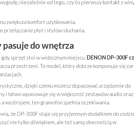
wygodę, niezależnie od tego, czy to pierwszy kontakt z win
u zwiększa komfort użytkowania.
przełączanie płyt i stylów słuchania.
y pasuje do wnętrza
gdy sprzęt stoi w widocznym miejscu.
DENON DP-300F cz
tłacza przestrzeni. To model, który dobrze komponuje się z
anżacjach.
orystyczne, dzięki czemu możesz dopasować urządzenie do
ny i łatwo wpasowuje się w większość zestawów audio oraz
ą a wystrojem, ten gramofon spełnia oczekiwania.
rawia, że DP-300F staje się przyjemnym dodatkiem do codz
zyć nie tylko dźwiękiem, ale też samą obecnością w