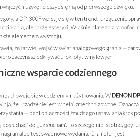
 włączyć muzykę i cieszyć się nią od pierwszego dźwięku.
czegóły, a DP-300F wpisuje się w ten trend. Urządzenie spr
działania, ale także estetyki. Właśnie dlatego gramofon 
z także elementem wystroju.
wia, że łatwiej wejść w świat analogowego grania — zar
opiero zaczynasz odkrywać uroki płyt winylowych.
iczne wsparcie codziennego
fon zachowuje się w codziennym użytkowaniu. W
DENON DP
iają, że urządzenie jest w pełni zmechanizowane. Oznacza
orzystania — bez konieczności żmudnego ustawiania krok po
posłuchać” do „już słucham”. To szczególnie istotne, gdy lu
h nagrań albo testować nowe wydania. Gramofon jest