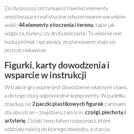
Do dyspozycji otrzymujesz również elementy
umożliwiające realistyczne odwzorowanie warunków
walki:
44 elementy otoczenia i terenu
, takie jak
wzgórza, bunkry czy druty kolczaste. To właśnie one
budują klimat i sprawiają, że planowanie staje się
jeszcze ciekawsze.
Figurki, karty dowodzenia i
wsparcie w instrukcji
W trakcie gry ważne jest dowodzenie własnymi siłami,
a do tego służą odpowiednie komponenty. W pudełku
znajdują się
2 paczki plastikowych figurek
z armiami
dla obu stron – znajdziesz tam m.in.
czołgi, piechotę i
artylerię
. Dzięki temu łatwo rozpoznasz, które
oddziały należą do którego dowódcy, a starcia