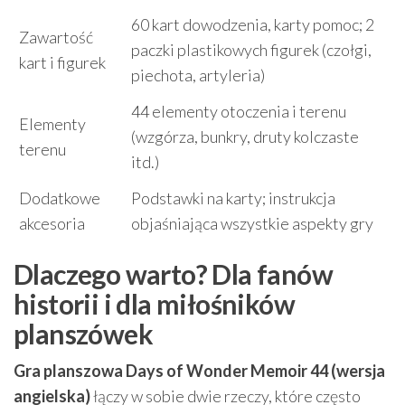
60 kart dowodzenia, karty pomoc; 2
Zawartość
paczki plastikowych figurek (czołgi,
kart i figurek
piechota, artyleria)
44 elementy otoczenia i terenu
Elementy
(wzgórza, bunkry, druty kolczaste
terenu
itd.)
Dodatkowe
Podstawki na karty; instrukcja
akcesoria
objaśniająca wszystkie aspekty gry
Dlaczego warto? Dla fanów
historii i dla miłośników
planszówek
Gra planszowa Days of Wonder Memoir 44 (wersja
angielska)
łączy w sobie dwie rzeczy, które często