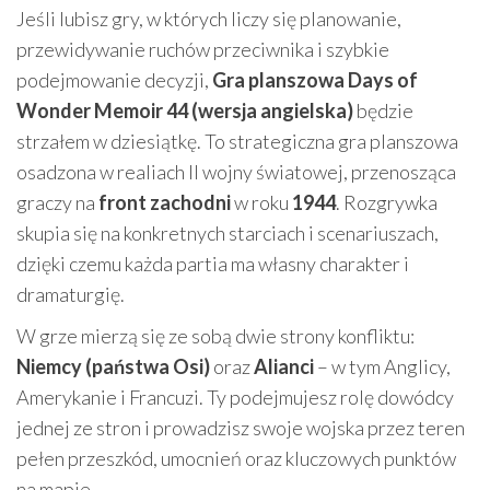
Jeśli lubisz gry, w których liczy się planowanie,
przewidywanie ruchów przeciwnika i szybkie
podejmowanie decyzji,
Gra planszowa Days of
Wonder Memoir 44 (wersja angielska)
będzie
strzałem w dziesiątkę. To strategiczna gra planszowa
osadzona w realiach II wojny światowej, przenosząca
graczy na
front zachodni
w roku
1944
. Rozgrywka
skupia się na konkretnych starciach i scenariuszach,
dzięki czemu każda partia ma własny charakter i
dramaturgię.
W grze mierzą się ze sobą dwie strony konfliktu:
Niemcy (państwa Osi)
oraz
Alianci
– w tym Anglicy,
Amerykanie i Francuzi. Ty podejmujesz rolę dowódcy
jednej ze stron i prowadzisz swoje wojska przez teren
pełen przeszkód, umocnień oraz kluczowych punktów
na mapie.