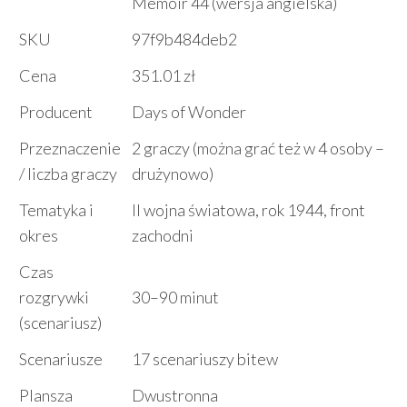
Memoir 44 (wersja angielska)
SKU
97f9b484deb2
Cena
351.01 zł
Producent
Days of Wonder
Przeznaczenie
2 graczy (można grać też w 4 osoby –
/ liczba graczy
drużynowo)
Tematyka i
II wojna światowa, rok 1944, front
okres
zachodni
Czas
rozgrywki
30–90 minut
(scenariusz)
Scenariusze
17 scenariuszy bitew
Plansza
Dwustronna