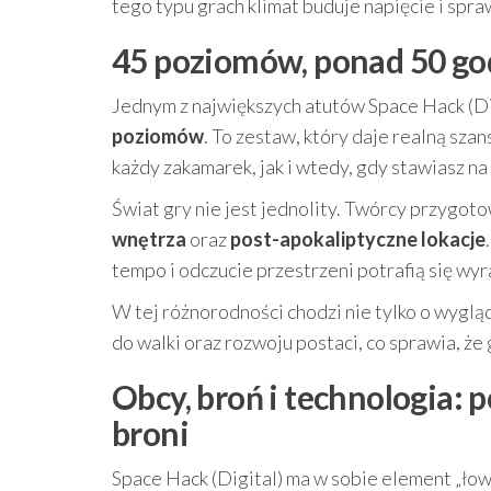
tego typu grach klimat buduje napięcie i spraw
45 poziomów, ponad 50 god
Jednym z największych atutów Space Hack (Dig
poziomów
. To zestaw, który daje realną sza
każdy zakamarek, jak i wtedy, gdy stawiasz 
Świat gry nie jest jednolity. Twórcy przygot
wnętrza
oraz
post-apokaliptyczne lokacje
tempo i odczucie przestrzeni potrafią się wyr
W tej różnorodności chodzi nie tylko o wyglą
do walki oraz rozwoju postaci, co sprawia, że 
Obcy, broń i technologia: 
broni
Space Hack (Digital) ma w sobie element „łowc