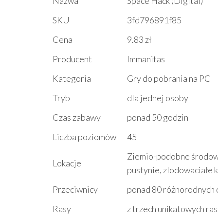
Nazwa
Space Hack (Digital)
SKU
3fd796891f85
Cena
9.83 zł
Producent
Immanitas
Kategoria
Gry do pobrania na PC
Tryb
dla jednej osoby
Czas zabawy
ponad 50 godzin
Liczba poziomów
45
Ziemio-podobne środowis
Lokacje
pustynie, zlodowaciałe 
Przeciwnicy
ponad 80 różnorodnych 
Rasy
z trzech unikatowych ras