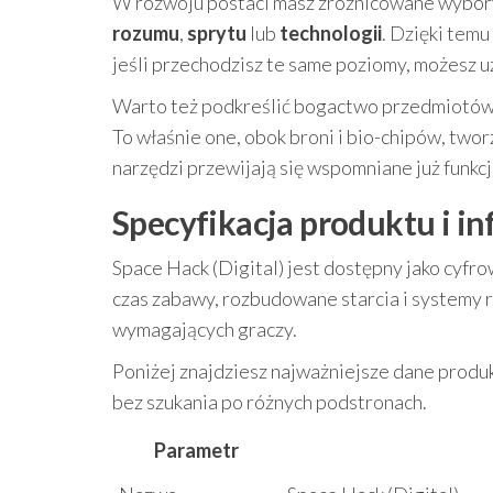
W rozwoju postaci masz zróżnicowane wybory.
rozumu
,
sprytu
lub
technologii
. Dzięki temu
jeśli przechodzisz te same poziomy, możesz u
Warto też podkreślić bogactwo przedmiotów:
To właśnie one, obok broni i bio-chipów, tw
narzędzi przewijają się wspomniane już funkcj
Specyfikacja produktu i 
Space Hack (Digital) jest dostępny jako cyfro
czas zabawy, rozbudowane starcia i systemy 
wymagających graczy.
Poniżej znajdziesz najważniejsze dane prod
bez szukania po różnych podstronach.
Parametr