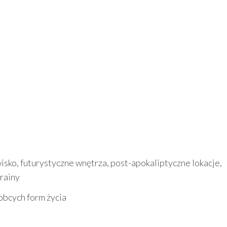
ko, futurystyczne wnętrza, post-apokaliptyczne lokacje,
krainy
obcych form życia