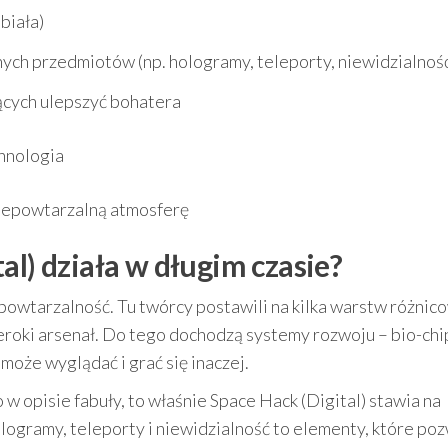
 biała)
ch przedmiotów (np. hologramy, teleporty, niewidzialnoś
ących ulepszyć bohatera
chnologia
iepowtarzalną atmosferę
al) działa w długim czasie?
owtarzalność. Tu twórcy postawili na kilka warstw różnic
roki arsenał. Do tego dochodzą systemy rozwoju – bio-chip
może wyglądać i grać się inaczej.
o w opisie fabuły, to właśnie Space Hack (Digital) stawia na
ologramy, teleporty i niewidzialność to elementy, które po