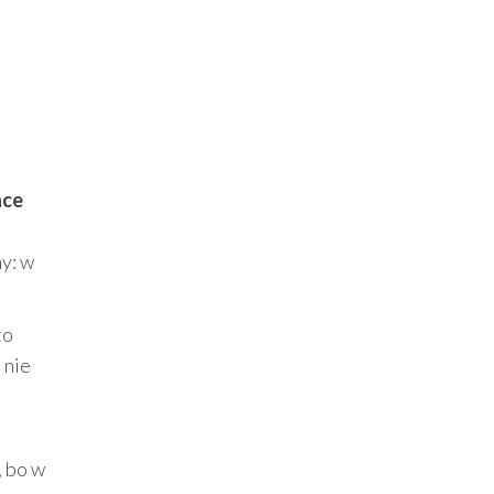
ace
y: w
to
 nie
, bo w