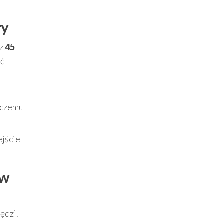
ry
z
45
ać
i czemu
ejście
ów
ędzi.