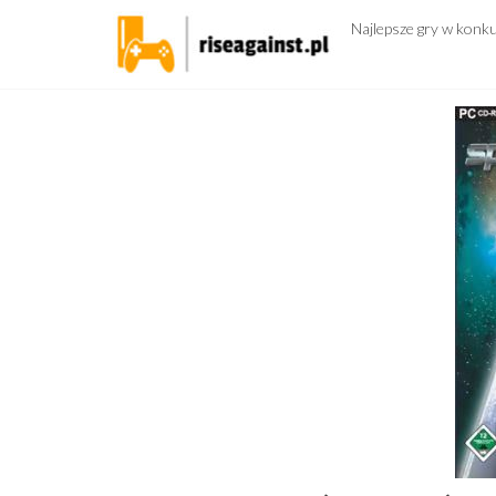
Przejdź
Najlepsze gry w konk
do
treści