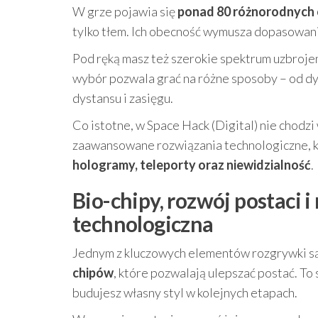
W grze pojawia się
ponad 80 różnorodnych 
tylko tłem. Ich obecność wymusza dopasowanie 
Pod ręką masz też szerokie spektrum uzbrojen
wybór pozwala grać na różne sposoby – od dy
dystansu i zasięgu.
Co istotne, w Space Hack (Digital) nie chodzi 
zaawansowane rozwiązania technologiczne, któ
hologramy, teleporty oraz niewidzialność
.
Bio-chipy, rozwój postaci 
technologiczna
Jednym z kluczowych elementów rozgrywki są
chipów
, które pozwalają ulepszać postać. To 
budujesz własny styl w kolejnych etapach.