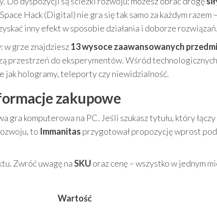
 Do dyspozycji są ścieżki rozwoju: możesz obrać drogę
sił
 Space Hack (Digital) nie gra się tak samo za każdym razem 
zyskać inny efekt w sposobie działania i doborze rozwiązań
 w grze znajdziesz
13 wysoce zaawansowanych przedm
orzą przestrzeń do eksperymentów. Wśród technologicznyc
e jak hologramy, teleporty czy niewidzialność.
informacje zakupowe
wa gra komputerowa na PC. Jeśli szukasz tytułu, który łączy
rozwoju, to
Immanitas
przygotował propozycję wprost pod
uktu. Zwróć uwagę na
SKU
oraz cenę – wszystko w jednym mi
Wartość