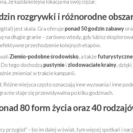
ia, że każda kolejna lokacja ma swój ciężar.
zin rozgrywki i różnorodne obsza
ital) jest skala. Gra oferuje
ponad 50 godzin zabawy
ora
nsę na długie granie – zarówno wtedy, gdy lubisz eksplorow
na efektywne przechodzenie kolejnych etapów.
owali
Ziemio-podobne środowisko
, a także
futurystyczne
. Do tego dochodzą
pustynie
i
zlodowaciałe krainy
, dzięk
aźnie zmieniać w trakcie kampanii.
d. Różne miejsca często oznaczają inne wyzwania i inne pod
gra nie staje się przewidywalna po kilku godzinach.
ponad 80 form życia oraz 40 rodzaj
y przygód” – bo im dalej w świat, tym więcej spotkań i narz