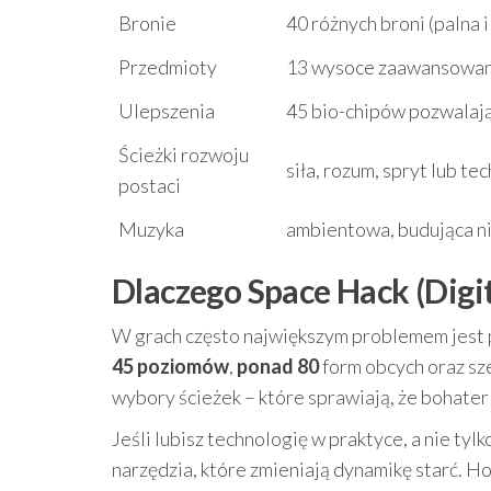
Bronie
40 różnych broni (palna i
Przedmioty
13 wysoce zaawansowany
Ulepszenia
45 bio-chipów pozwalaj
Ścieżki rozwoju
siła, rozum, spryt lub te
postaci
Muzyka
ambientowa, budująca n
Dlaczego Space Hack (Digit
W grach często największym problemem jest p
45 poziomów
,
ponad 80
form obcych oraz sze
wybory ścieżek – które sprawiają, że bohater 
Jeśli lubisz technologię w praktyce, a nie tylk
narzędzia, które zmieniają dynamikę starć. H