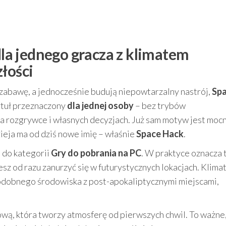
 dla jednego gracza z klimatem
łości
ą zabawę, a jednocześnie budują niepowtarzalny nastrój,
Sp
ytuł przeznaczony
dla jednej osoby
– bez trybów
a rozgrywce i własnych decyzjach. Już sam motyw jest mocn
dzieja ma od dziś nowe imię – właśnie
Space Hack
.
ia do kategorii
Gry do pobrania na PC
. W praktyce oznacza 
z od razu zanurzyć się w futurystycznych lokacjach. Klimat
odobnego środowiska z post-apokaliptycznymi miejscami,
ą, która tworzy atmosferę od pierwszych chwil. To ważne