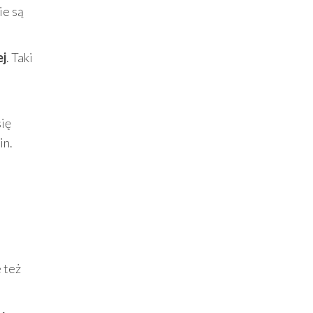
ie są
ej
. Taki
się
in.
 też