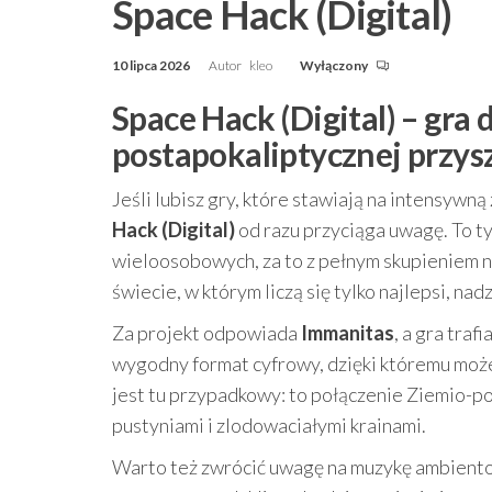
Space Hack (Digital)
10 lipca 2026
Autor
kleo
Wyłączony
Space Hack (Digital) – gra
postapokaliptycznej przysz
Jeśli lubisz gry, które stawiają na intensywn
Hack (Digital)
od razu przyciąga uwagę. To t
wieloosobowych, za to z pełnym skupieniem n
świecie, w którym liczą się tylko najlepsi, na
Za projekt odpowiada
Immanitas
, a gra traf
wygodny format cyfrowy, dzięki któremu możes
jest tu przypadkowy: to połączenie Ziemio-p
pustyniami i zlodowaciałymi krainami.
Warto też zwrócić uwagę na muzykę ambientow