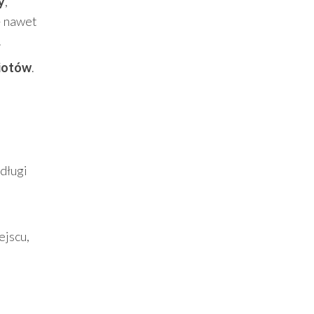
y
,
– nawet
.
iotów
.
h
 długi
ejscu,