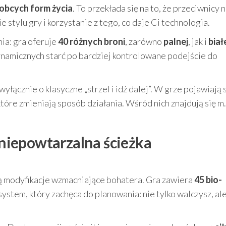
obcych form życia
. To przekłada się na to, że przeciwnicy n
stylu gry i korzystanie z tego, co daje Ci technologia.
ia: gra oferuje
40 różnych broni
, zarówno
palnej
, jak i
biał
namicznych starć po bardziej kontrolowane podejście do
wyłącznie o klasyczne „strzel i idź dalej”. W grze pojawiają 
re zmieniają sposób działania. Wśród nich znajdują się m.
i niepowtarzalna ścieżka
 modyfikacje wzmacniające bohatera. Gra zawiera
45 bio-
system, który zachęca do planowania: nie tylko walczysz, ale