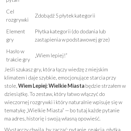
Cel
Zdobądź 5 płytek kategorii
rozgrywki
Element
Płytka kategorii (do dodania lub
gry
zastąpienia w podstawowej grze)
Hasło w
„Wiem lepiej!”
trakcie gry
Jeśli szukasz gry, która łączy wiedzę z miejskim
klimatem i daje szybkie, emocjonujące starcia przy
stole,
Wiem Lepiej: Wielkie Miasta
będzie strzałem w
dziesiątkę. To zestaw, który łatwo włączyć do
wieczornej rozgrywki i który naturalnie wpisuje się w
tematykę „Wielkie Miasta” — bo tutaj każde pytanie
ma adres, historię i swoją własną opowieść.
Wystarczy chwila, by zacząć: pytanie, reakcja, płytka