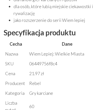
dla osób, które lubią miejskie ciekawostki i
rywalizację
jako rozszerzenie do serii Wiem lepiej
Specyfikacja produktu
Cecha
Dane
Nazwa
Wiem Lepiej: Wielkie Miasta
SKU
06449756f8c4
Cena
21.97 zł
Producent
Rebel
Kategoria
Gry karciane
Liczba
60
pytań