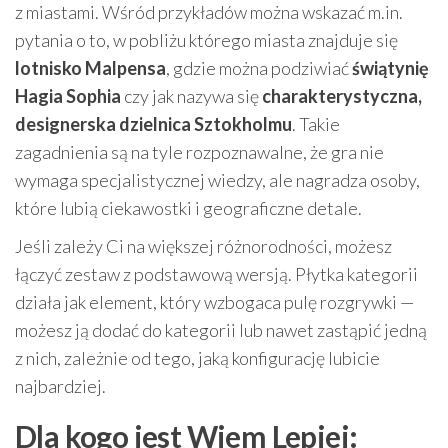
z miastami. Wśród przykładów można wskazać m.in.
pytania o to, w pobliżu którego miasta znajduje się
lotnisko Malpensa
, gdzie można podziwiać
świątynię
Hagia Sophia
czy jak nazywa się
charakterystyczna,
designerska dzielnica Sztokholmu
. Takie
zagadnienia są na tyle rozpoznawalne, że gra nie
wymaga specjalistycznej wiedzy, ale nagradza osoby,
które lubią ciekawostki i geograficzne detale.
Jeśli zależy Ci na większej różnorodności, możesz
łączyć zestaw z podstawową wersją. Płytka kategorii
działa jak element, który wzbogaca pulę rozgrywki —
możesz ją dodać do kategorii lub nawet zastąpić jedną
z nich, zależnie od tego, jaką konfigurację lubicie
najbardziej.
Dla kogo jest Wiem Lepiej: