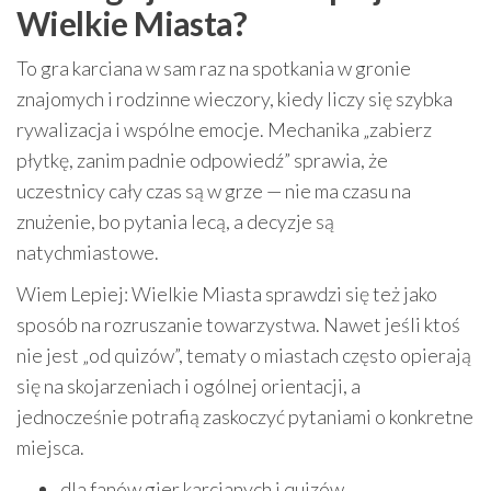
Wielkie Miasta?
To gra karciana w sam raz na spotkania w gronie
znajomych i rodzinne wieczory, kiedy liczy się szybka
rywalizacja i wspólne emocje. Mechanika „zabierz
płytkę, zanim padnie odpowiedź” sprawia, że
uczestnicy cały czas są w grze — nie ma czasu na
znużenie, bo pytania lecą, a decyzje są
natychmiastowe.
Wiem Lepiej: Wielkie Miasta sprawdzi się też jako
sposób na rozruszanie towarzystwa. Nawet jeśli ktoś
nie jest „od quizów”, tematy o miastach często opierają
się na skojarzeniach i ogólnej orientacji, a
jednocześnie potrafią zaskoczyć pytaniami o konkretne
miejsca.
dla fanów gier karcianych i quizów