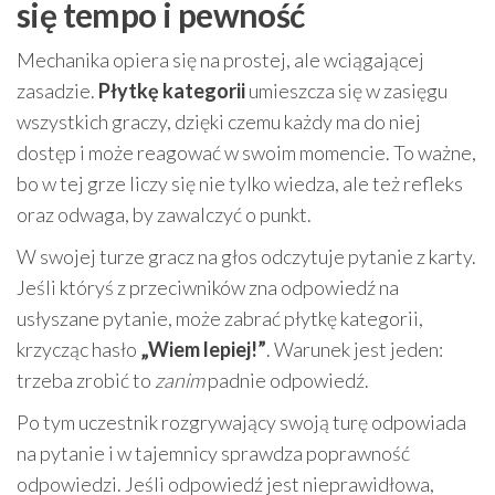
się tempo i pewność
Mechanika opiera się na prostej, ale wciągającej
zasadzie.
Płytkę kategorii
umieszcza się w zasięgu
wszystkich graczy, dzięki czemu każdy ma do niej
dostęp i może reagować w swoim momencie. To ważne,
bo w tej grze liczy się nie tylko wiedza, ale też refleks
oraz odwaga, by zawalczyć o punkt.
W swojej turze gracz na głos odczytuje pytanie z karty.
Jeśli któryś z przeciwników zna odpowiedź na
usłyszane pytanie, może zabrać płytkę kategorii,
krzycząc hasło
„Wiem lepiej!”
. Warunek jest jeden:
trzeba zrobić to
zanim
padnie odpowiedź.
Po tym uczestnik rozgrywający swoją turę odpowiada
na pytanie i w tajemnicy sprawdza poprawność
odpowiedzi. Jeśli odpowiedź jest nieprawidłowa,