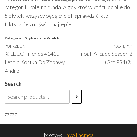
kategorii i kolejna runda. A gdy ktoś w końcu dobije do
5 płytek, wszyscy będą chcieli sprawdzić, kto
faktycznie zna świat najlepiej.
Kategoria
Gry karciane
Produkt
Nawigacja
Poprzedni
POPRZEDNI
NASTĘPNY
N
LEGO Friends 41410
Pinball Arcade Season 2
wpisu
wpis
w
Letnia Kostka Do Zabawy
(Gra PS4)
Andrei
Search
zzzzz
Motyw:
EnvoThemes