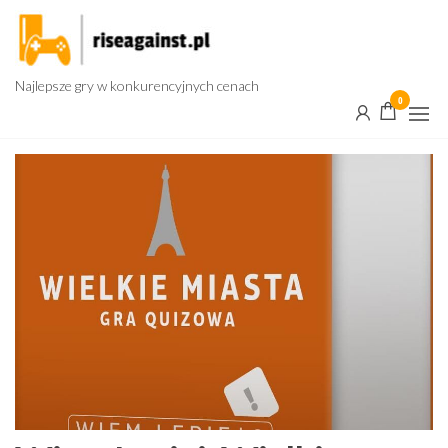
Przejdź
do
treści
Najlepsze gry w konkurencyjnych cenach
0