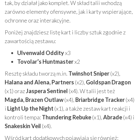
tak, by działał jako komplet. W skład talii wchodzą
zarówno elementy ofensywne, jak i karty wspierające,
ochronne oraz interakcyjne.
Poniżej znajdziesz listę kart i liczby sztuk zgodnie z
zawartością zestawu:
Ulvenwald Oddity
x3
Tovolar’s Huntmaster
x2
Resztę składu tworzą m.in.
Twinshot Sniper
(x2),
Halana and Alena, Partners
(x2),
Goldspan Dragon
(x1) oraz
Jaspera Sentinel
(x4). W talii jest też
Magda, Brazen Outlaw
(x4),
Briarbridge Tracker
(x4)
i
Light Up the Night
(x1), a także zestaw kart reakcji i
kontroli tempa:
Thundering Rebuke
(x1),
Abrade
(x4) i
Snakeskin Veil
(x4).
Wśród kart dodatkowych pojawiają się również: