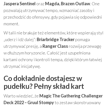
Jaspera Sentinel
oraz
Magda, Brazen Outlaw
. One
pozwalają utrzymywać tempo, wzmacniać zasoby i
przechodzić do ofensywy, gdy pojawia się odpowiedni
moment.
W talii nie brakuje też elementów, które wspierają styl
„uderz i idź dalej”:
Briarbridge Tracker
pomaga
utrzymywać presję, a
Ranger Class
rozwija przewagę
w dłuższym horyzoncie. Całość jest uzupełniona
kartami ochrony i kontroli tempa, dzięki którym łatwiej
utrzymać inicjatywę.
Co dokładnie dostajesz w
pudełku? Pełny skład kart
Warto wiedzieć, że
Magic The Gathering Challenger
Deck 2022 – Gruul Stompy
to zestaw skonstruowany