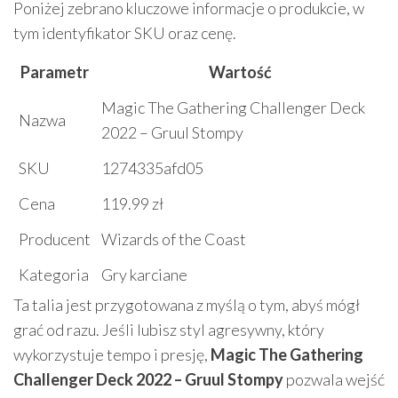
Poniżej zebrano kluczowe informacje o produkcie, w
tym identyfikator SKU oraz cenę.
Parametr
Wartość
Magic The Gathering Challenger Deck
Nazwa
2022 – Gruul Stompy
SKU
1274335afd05
Cena
119.99 zł
Producent
Wizards of the Coast
Kategoria
Gry karciane
Ta talia jest przygotowana z myślą o tym, abyś mógł
grać od razu. Jeśli lubisz styl agresywny, który
wykorzystuje tempo i presję,
Magic The Gathering
Challenger Deck 2022 – Gruul Stompy
pozwala wejść