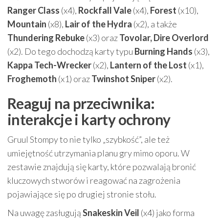
Ranger Class
(x4),
Rockfall Vale
(x4),
Forest
(x10),
Mountain
(x8),
Lair of the Hydra
(x2), a także
Thundering Rebuke
(x3) oraz
Tovolar, Dire Overlord
(x2). Do tego dochodzą karty typu
Burning Hands
(x3),
Kappa Tech-Wrecker
(x2),
Lantern of the Lost
(x1),
Froghemoth
(x1) oraz
Twinshot Sniper
(x2).
Reaguj na przeciwnika:
interakcje i karty ochrony
Gruul Stompy to nie tylko „szybkość”, ale też
umiejętność utrzymania planu gry mimo oporu. W
zestawie znajdują się karty, które pozwalają bronić
kluczowych stworów i reagować na zagrożenia
pojawiające się po drugiej stronie stołu.
Na uwagę zasługują
Snakeskin Veil
(x4) jako forma