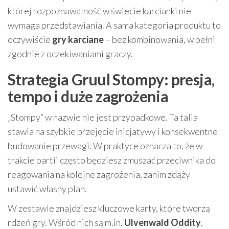
której rozpoznawalność w świecie karcianki nie
wymaga przedstawiania. A sama kategoria produktu to
oczywiście
gry karciane
– bez kombinowania, w pełni
zgodnie z oczekiwaniami graczy.
Strategia Gruul Stompy: presja,
tempo i duże zagrożenia
„Stompy” w nazwie nie jest przypadkowe. Ta talia
stawia na szybkie przejęcie inicjatywy i konsekwentne
budowanie przewagi. W praktyce oznacza to, że w
trakcie partii często będziesz zmuszać przeciwnika do
reagowania na kolejne zagrożenia, zanim zdąży
ustawić własny plan.
W zestawie znajdziesz kluczowe karty, które tworzą
rdzeń gry. Wśród nich są m.in.
Ulvenwald Oddity
,