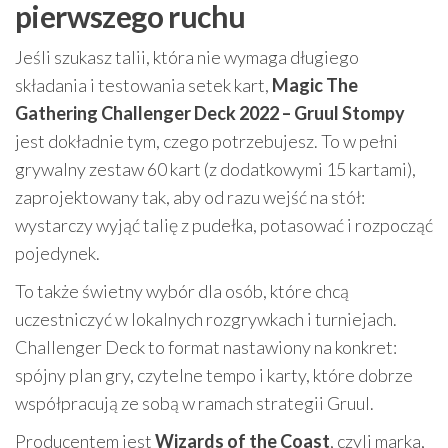
pierwszego ruchu
Jeśli szukasz talii, która nie wymaga długiego
składania i testowania setek kart,
Magic The
Gathering Challenger Deck 2022 – Gruul Stompy
jest dokładnie tym, czego potrzebujesz. To w pełni
grywalny zestaw 60 kart (z dodatkowymi 15 kartami),
zaprojektowany tak, aby od razu wejść na stół:
wystarczy wyjąć talię z pudełka, potasować i rozpocząć
pojedynek.
To także świetny wybór dla osób, które chcą
uczestniczyć w lokalnych rozgrywkach i turniejach.
Challenger Deck to format nastawiony na konkret:
spójny plan gry, czytelne tempo i karty, które dobrze
współpracują ze sobą w ramach strategii Gruul.
Producentem jest
Wizards of the Coast
, czyli marka,