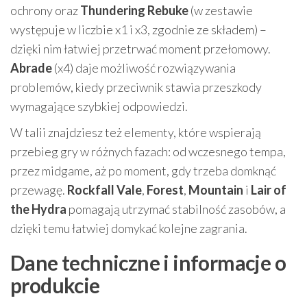
ochrony oraz
Thundering Rebuke
(w zestawie
występuje w liczbie x1 i x3, zgodnie ze składem) –
dzięki nim łatwiej przetrwać moment przełomowy.
Abrade
(x4) daje możliwość rozwiązywania
problemów, kiedy przeciwnik stawia przeszkody
wymagające szybkiej odpowiedzi.
W talii znajdziesz też elementy, które wspierają
przebieg gry w różnych fazach: od wczesnego tempa,
przez midgame, aż po moment, gdy trzeba domknąć
przewagę.
Rockfall Vale
,
Forest
,
Mountain
i
Lair of
the Hydra
pomagają utrzymać stabilność zasobów, a
dzięki temu łatwiej domykać kolejne zagrania.
Dane techniczne i informacje o
produkcie