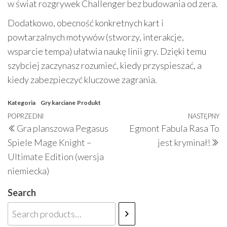
w świat rozgrywek Challenger bez budowania od zera.
Dodatkowo, obecność konkretnych kart i
powtarzalnych motywów (stworzy, interakcje,
wsparcie tempa) ułatwia naukę linii gry. Dzięki temu
szybciej zaczynasz rozumieć, kiedy przyspieszać, a
kiedy zabezpieczyć kluczowe zagrania.
Kategoria
Gry karciane
Produkt
Nawigacja
Poprzedni
POPRZEDNI
NASTĘPNY
N
Gra planszowa Pegasus
Egmont Fabula Rasa To
wpisu
wpis
w
Spiele Mage Knight –
jest kryminał!
Ultimate Edition (wersja
niemiecka)
Search