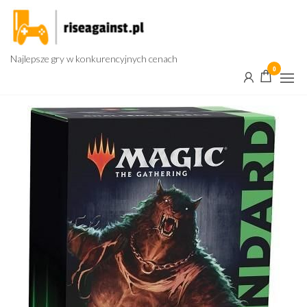
Przejdź
do
treści
Najlepsze gry w konkurencyjnych cenach
0