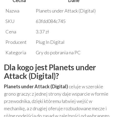
Cecha
Dane
Nazwa
Planets under Attack (Digital)
SKU
63fdd084c745
Cena
3.37 zł
Producent
Plug In Digital
Kategoria
Gry do pobrania na PC
Dla kogo jest Planets under
Attack (Digital)?
Planets under Attack (Digital)
celuje w szerokie
grono graczy: z jednej strony daje wsparcie w formie
przewodnika, dzięki któremu łatwiej wejść w
mechanikę, a z drugiej oferuje rozbudowane mecze i
różne podejścia do zasad w zależności od wybranego