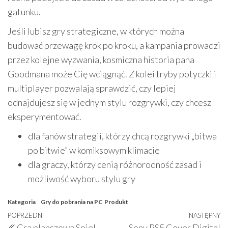
gatunku.
Jeśli lubisz gry strategiczne, w których można
budować przewagę krok po kroku, a kampania prowadzi
przez kolejne wyzwania, kosmiczna historia pana
Goodmana może Cię wciągnąć. Z kolei tryby potyczki i
multiplayer pozwalają sprawdzić, czy lepiej
odnajdujesz się w jednym stylu rozgrywki, czy chcesz
eksperymentować.
dla fanów strategii, którzy chcą rozgrywki „bitwa
po bitwie” w komiksowym klimacie
dla graczy, którzy cenią różnorodność zasad i
możliwość wyboru stylu gry
Kategoria
Gry do pobrania na PC
Produkt
Nawigacja
Poprzedni
POPRZEDNI
NASTĘPNY
N
Gra planszowa Spiel
Sony PS5 Cover Digital