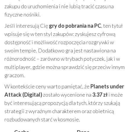
zakupu do uruchomienia i nie lubią tracić czasu na
fizyczne nośniki.
Jeśli interesują Cię
gry do pobrania na PC
, ten tytuł
wpisuje się w ten styl zakupów: zyskujesz cyfrową
dostępność i możliwość rozpoczęcia rozgrywki w
swoim tempie. Dodatkowo gra jest nastawiona na
różnorodność – zarówno w trybach potyczek, jak i w
multiplayer, gdzie można sprawdzić się przeciw innym
graczom.
W kontekście ceny warto pamiętać, że
Planets under
Attack (Digital)
zostało wycenione na
3.37 zł
i może
być interesującą propozycją dla tych, którzy szukają
strategii z wyraźnym charakterem oraz obietnicą
rozbudowanych starć w kosmosie.