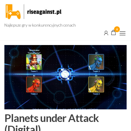
Przejdź
do
treści
Najlepsze gry w konkurencyjnych cenach
0
Planets under Attack
(Digital)