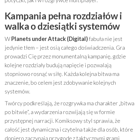
potyczki, jak i w rozgrywce multiplayer.
Kampania pełna rozdziałów i
walka o dziesiątki systemów
W
Planets under Attack (Digital)
fabuła nie jest
jedynie tłem – jest osią całego doświadczenia. Gra
prowadzi Cię przez monumentalną kampanię, gdzie
kolejne rozdziały budują napięcie i pozwalają
stopniowo rosnąć w siłę. Każda kolejna bitwa ma
znaczenie, bo celem jest zdobywanie kolejnych
systemów.
Twórcy podkreślają, że rozgrywka ma charakter „bitwa
po bitwie”, a wydarzenia rozwijają się w formie
przystępnej narracji. Komiksowy styl sprawia, że
całość jest dynamiczna i czytelna także dla osób, które
dopiero zaczynają przygodę z taktycznymi grami